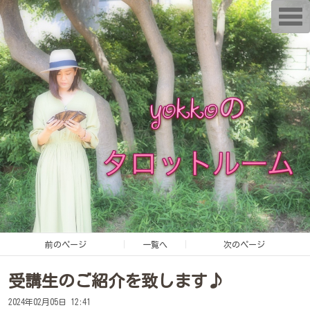
T
o
g
g
l
e
n
a
v
i
g
a
t
i
o
n
前のページ
一覧へ
次のページ
受講生のご紹介を致します♪
2024年02月05日 12:41