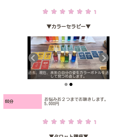
▼カラーセラピー▼
ついてカラーボト
過去、現在、未来の自分の姿をカラーボトルを通
自分の本質、人
します。
して見つめ直します。
ルから
お悩みお２つまでお聴きします。
60分
5,000円
▼タロット講座▼