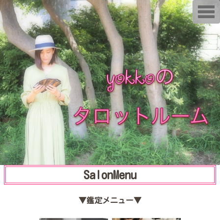
T
o
g
g
l
e
n
a
v
i
g
a
t
i
o
n
SalonMenu
▼鑑定メニュー▼