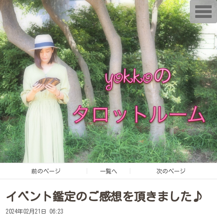
T
o
g
g
l
e
n
a
v
i
g
a
t
i
o
n
前のページ
一覧へ
次のページ
イベント鑑定のご感想を頂きました♪
2024年02月21日 06:23