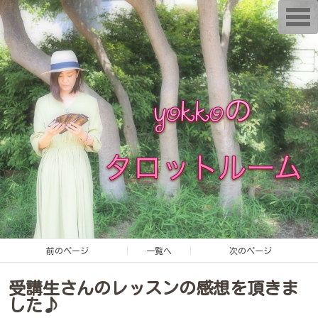
T
o
g
g
l
e
n
a
v
i
g
a
t
i
o
n
前のページ
一覧へ
次のページ
受講生さんのレッスンの感想を頂きま
した♪