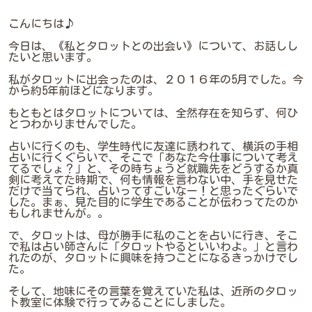
こんにちは♪
今日は、《私とタロットとの出会い》について、お話しし
たいと思います。
私がタロットに出会ったのは、２０１６年の5月でした。今
から約5年前ほどになります。
もともとはタロットについては、全然存在を知らず、何ひ
とつわかりませんでした。
占いに行くのも、学生時代に友達に誘われて、横浜の手相
占いに行くぐらいで、そこで「あなた今仕事について考え
てるでしょ？」と、その時ちょうど就職先をどうするか真
剣に考えてた時期で、何も情報を言わない中、手を見せた
だけで当てられ、占いってすごいなー！と思ったぐらいで
した。まぁ、見た目的に学生であることが伝わってたのか
もしれませんが。。
で、タロットは、母が勝手に私のことを占いに行き、そこ
で私は占い師さんに「タロットやるといいわよ。」と言わ
れたのが、タロットに興味を持つことになるきっかけでし
た。
そして、地味にその言葉を覚えていた私は、近所のタロッ
ト教室に体験で行ってみることにしました。