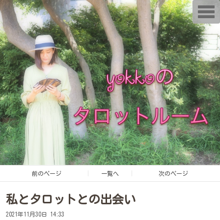
T
o
g
g
l
e
n
a
v
i
g
a
t
i
o
n
前のページ
一覧へ
次のページ
私とタロットとの出会い
2021年11月30日 14:33