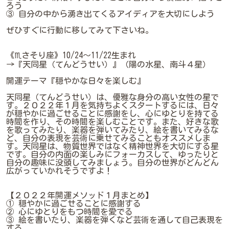
ろう
③ 自分の中から湧き出てくるアイディアを大切にしよう
ぜひすぐに行動に移してみて下さいね。
《♏さそり座》10/24～11/22生まれ
→『天同星（てんどうせい）』（陽の水星、南斗４星）
開運テーマ『穏やかな日々を楽しむ』
天同星（てんどうせい）は、優雅な身分の高い女性の星で
す。２０２２年１月を気持ちよくスタートするには、日々
が穏やかに過ごせることに感謝をし、心にゆとりを持てる
時間を作り、その時間を楽しむことです。また、好きな歌
を歌ってみたり、楽器を弾いてみたり、絵を書いてみるな
ど、自分の表現を芸術に乗せてみることもオススメしま
す。天同星は、物質世界ではなく精神世界を大切にする星
です。自分の内面の楽しみにフォーカスして、ゆったりと
自分の趣味に没頭してみましょう。自分の世界がどんどん
広がっていかれそうですよ！
【２０２２年開運メソッド１月まとめ】
① 穏やかに過ごせることに感謝する
② 心にゆとりをもつ時間を愛でる
③ 絵を書いたり、楽器を弾くなど芸術を通して自己表現を
する