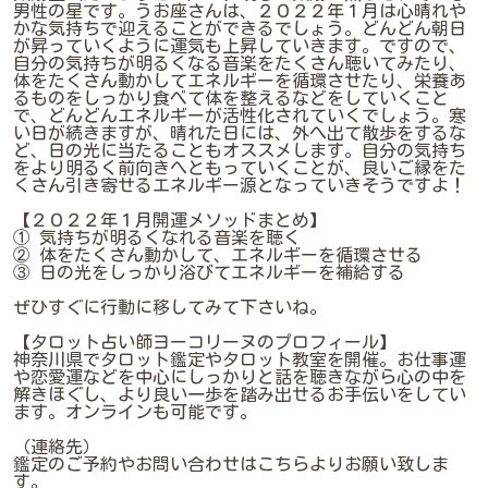
男性の星です。うお座さんは、２０２２年１月は心晴れや
かな気持ちで迎えることができるでしょう。どんどん朝日
が昇っていくように運気も上昇していきます。ですので、
自分の気持ちが明るくなる音楽をたくさん聴いてみたり、
体をたくさん動かしてエネルギーを循環させたり、栄養あ
るものをしっかり食べて体を整えるなどをしていくこと
で、どんどんエネルギーが活性化されていくでしょう。寒
い日が続きますが、晴れた日には、外へ出て散歩をするな
ど、日の光に当たることもオススメします。自分の気持ち
をより明るく前向きへともっていくことが、良いご縁をた
くさん引き寄せるエネルギー源となっていきそうですよ！
【２０２２年１月開運メソッドまとめ】
① 気持ちが明るくなれる音楽を聴く
② 体をたくさん動かして、エネルギーを循環させる
③ 日の光をしっかり浴びてエネルギーを補給する
ぜひすぐに行動に移してみて下さいね。
【タロット占い師ヨーコリーヌのプロフィール】
神奈川県でタロット鑑定やタロット教室を開催。お仕事運
や恋愛運などを中心にしっかりと話を聴きながら心の中を
解きほぐし、より良い一歩を踏み出せるお手伝いをしてい
ます。オンラインも可能です。
（連絡先）
鑑定のご予約やお問い合わせはこちらよりお願い致しま
す。