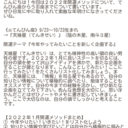
こんにちは！今回は２０２２年開運メソッドについて、て
んびん座からうお座までについて書いています。
ぜひ日常に中に取り入れて素敵な年明けになさってくださ
いね。
《♎てんびん座》9/23～10/23生まれ
→『天機星（てんきせい）』（陰の木星、南斗３星）
開運テーマ『今年やってみたいことを新しく企画する』
天機星（てんきせい）は、とても精神性の高い頭の良い男
性の星です。２０２２年１月に良いスタートを切るには、
自分の頭を使って沢山アイディアを沸かせ、新たな企画を
することが鍵となります。こんなことしてみたい！ここに
行ってみたい！をたくさんリスト化してみましょう。ま
た、天機星には、「情報」を司る星でもあるので、自分の
知りたい情報について積極的に調べたり、勉強することも
オススメです。自分の今までの経験を活かし、ぜひ新たな
企画を立ててみて下さい。色んな発想を大切にし、思い浮
かんだことはぜひノートやメモに書き記していきましょ
う。ここで大切なのは、自分の頭でしっかりと考えること
です。
【２０２２年１月開運メソッドまとめ】
① 今年やりたい！いきたい！をリスト化しよう
② 知りたい情報や学びたいことは自分から積極的に掴みと