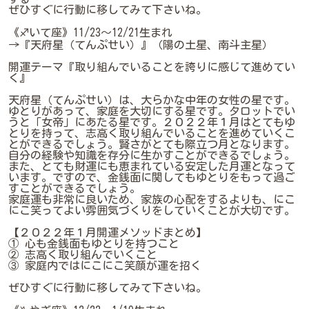
ぜひすぐに行動に移してみて下さいね。
《♐いて座》11/23～12/21生まれ
→『天府星（てんぷせい）』（陽の土星、南斗主星）
開運テーマ『取り組んでいることを誇りに感じて進めてい
く』
天府星（てんぷせい）は、大らかな中年の女性の星です。
ゆとりがあって、家庭を大切にする星です。タロットでい
うと「女帝」にあたる星です。２０２２年１月はとてもゆ
とりを持って、志高く取り組んでいることを進めていくこ
とができるでしょう。賢さがとても際立つ月となります。
自分の経験や知識を存分に生かすことができるでしょう。
また、とても財運にも恵まれている安定した月運となって
います。ですので、金銭面に関してもゆとりをもって過ご
すことができるでしょう。
家庭運も非常に良いため、家族の心配をするよりも、にこ
にこ笑ってよい雰囲気づくりをしていくことが大切です。
【２０２２年１月開運メソッドまとめ】
① 心も金銭面もゆとりを持つこと
② 志高く取り組んでいくこと
③ 家庭内ではにこにこ笑顔が運を招く
ぜひすぐに行動に移してみて下さいね。