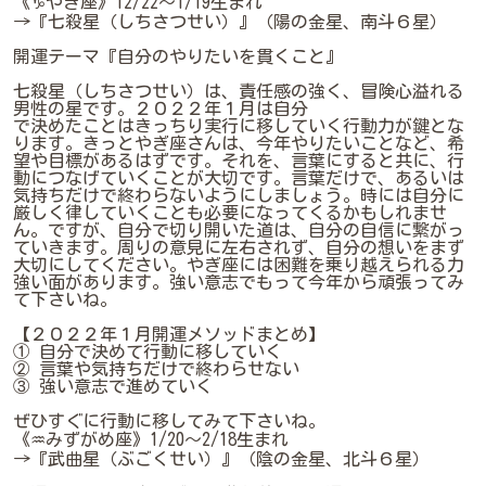
《♑やぎ座》12/22～1/19生まれ
→『七殺星（しちさつせい）』（陽の金星、南斗６星）
開運テーマ『自分のやりたいを貫くこと』
七殺星（しちさつせい）は、責任感の強く、冒険心溢れる
男性の星です。２０２２年１月は自分
で決めたことはきっちり実行に移していく行動力が鍵とな
ります。きっとやぎ座さんは、今年やりたいことなど、希
望や目標があるはずです。それを、言葉にすると共に、行
動につなげていくことが大切です。言葉だけで、あるいは
気持ちだけで終わらないようにしましょう。時には自分に
厳しく律していくことも必要になってくるかもしれませ
ん。ですが、自分で切り開いた道は、自分の自信に繋がっ
ていきます。周りの意見に左右されず、自分の想いをまず
大切にしてください。やぎ座には困難を乗り越えられる力
強い面があります。強い意志でもって今年から頑張ってみ
て下さいね。
【２０２２年１月開運メソッドまとめ】
① 自分で決めて行動に移していく
② 言葉や気持ちだけで終わらせない
③ 強い意志で進めていく
ぜひすぐに行動に移してみて下さいね。
《♒みずがめ座》1/20～2/18生まれ
→『武曲星（ぶごくせい）』（陰の金星、北斗６星）