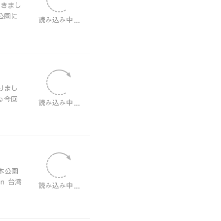
頂きまし
公園に
りまし
️今回
木公園
n 台湾