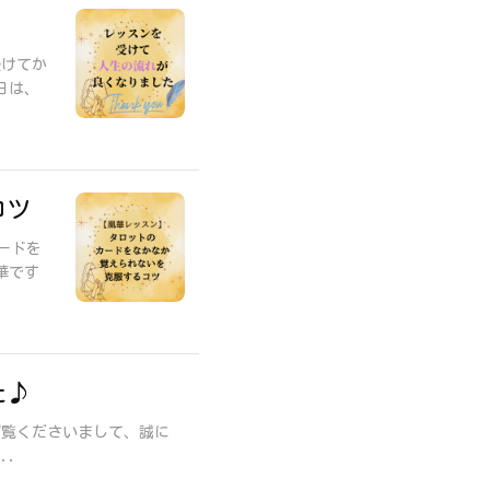
受けてか
日は、
コツ
ードを
華です
た♪
ご覧くださいまして、誠に
..