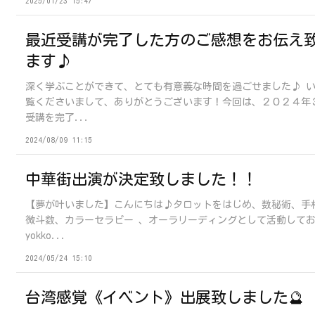
2025/01/23 15:47
最近受講が完了した方のご感想をお伝え
ます♪
深く学ぶことができて、とても有意義な時間を過ごせました♪ 
覧くださいまして、ありがとうございます！今回は、２０２４年
受講を完了...
2024/08/09 11:15
中華街出演が決定致しました！！
【夢が叶いました】こんにちは♪タロットをはじめ、数秘術、手
微斗数、カラーセラピー 、オーラリーディングとして活動して
yokko...
2024/05/24 15:10
台湾感覚《イベント》出展致しました🔮