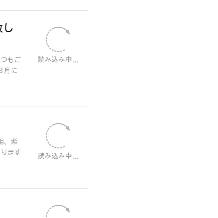
致し
いつもご
３月に
相、紫
おります